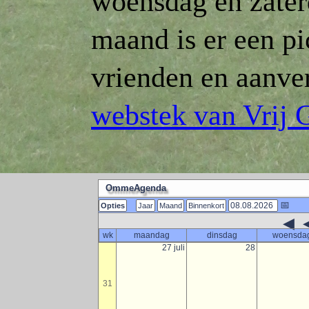
woensdag en zater
maand is er een pi
vrienden en aanve
webstek van Vrij 