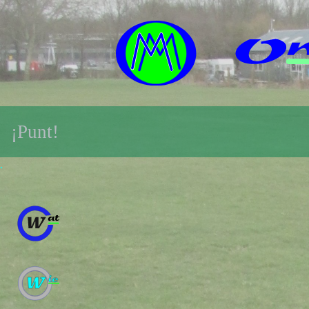
¡Punt!
.