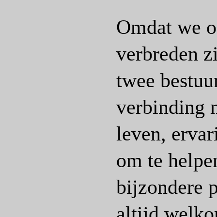
Omdat we on
verbreden z
twee bestuur
verbinding m
leven, ervar
om te helpe
bijzondere p
altijd welk