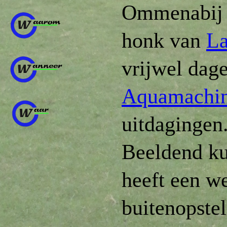
Ommenabij is
honk van
L
vrijwel dage
Aquamachi
uitdagingen
Beeldend k
heeft een we
buitenopste